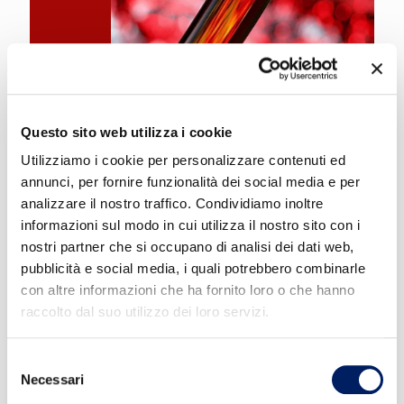
Questo sito web utilizza i cookie
Utilizziamo i cookie per personalizzare contenuti ed
Plasma
annunci, per fornire funzionalità dei social media e per
analizzare il nostro traffico. Condividiamo inoltre
Stessi requisiti previsti per l’idoneità alla donazione
informazioni sul modo in cui utilizza il nostro sito con i
di sangue intero. In caso di plasmaferesi con
nostri partner che si occupano di analisi dei dati web,
intervalli di tempo superiori a 90 gg, l’idoneità puo’
pubblicità e social media, i quali potrebbero combinarle
essere valutata considerando valori di HB non
con altre informazioni che ha fornito loro o che hanno
inferiori a 11,5 g/dl nella donna e 12,5 g/dl
raccolto dal suo utilizzo dei loro servizi.
nell’uomo.
Selezione
Necessari
del