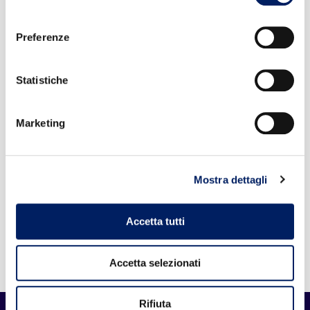
Leggi
consenso
Preferenze
17 Luglio 2026
ATTENZIONE: Prevenzione dalle
Statistiche
infezioni trasmesse dalle punture di
zanzare
Marketing
Leggi
Mostra dettagli
7 Luglio 2026
Codice Fiscale AUSL di Bologna per il
permesso INPS
Accetta tutti
Leggi
Accetta selezionati
Rifiuta