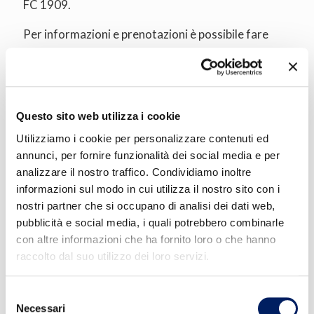
FC 1909.
Per informazioni e prenotazioni è possibile fare
riferimento alla
locandina dell'evento
e a: USMIA
Emilia-Romagna, sig. Pietro 3391333915 –
pietro.esposito@usmia.it
Questo sito web utilizza i cookie
Utilizziamo i cookie per personalizzare contenuti ed
Condividi su:
annunci, per fornire funzionalità dei social media e per
analizzare il nostro traffico. Condividiamo inoltre
informazioni sul modo in cui utilizza il nostro sito con i
Altri articoli
nostri partner che si occupano di analisi dei dati web,
pubblicità e social media, i quali potrebbero combinarle
22 Luglio 2026
con altre informazioni che ha fornito loro o che hanno
Dal 27 luglio al 1 agosto: Settimana del
raccolto dal suo utilizzo dei loro servizi.
donatore FIDAS all’Acquapark del
Villaggio della Salute Più
Selezione
Necessari
del