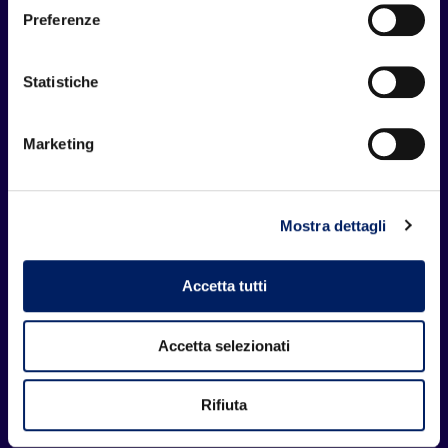
Fidas Bologna Odv
Preferenze
Vogliamo promuovere tra i cittadini l'offerta
volontaria, gratuita e anonima del proprio
Statistiche
sangue a persone che necessitano del nostro
dono.
Marketing
Sede di Bologna
Mostra dettagli
Villa Trebbo
Via del Rosario, 2/5 40131 Bologna
Accetta tutti
tel. e fax: 051 0012330
info@fidasbologna.org
Accetta selezionati
Il tuo 5x1000 per FIDAS BOLOGNA OdV
Rifiuta
Codice Fiscale: 80150520379