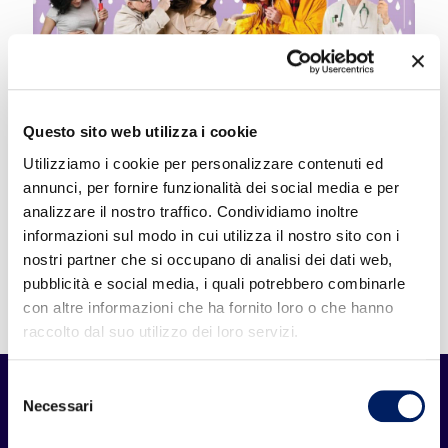
Questo sito web utilizza i cookie
Utilizziamo i cookie per personalizzare contenuti ed
annunci, per fornire funzionalità dei social media e per
21 Ottobre 2022
analizzare il nostro traffico. Condividiamo inoltre
Vaccino antinfluenzale per
informazioni sul modo in cui utilizza il nostro sito con i
nostri partner che si occupano di analisi dei dati web,
i donatori: come fare
pubblicità e social media, i quali potrebbero combinarle
con altre informazioni che ha fornito loro o che hanno
raccolto dal suo utilizzo dei loro servizi.
Selezione
Necessari
del
consenso