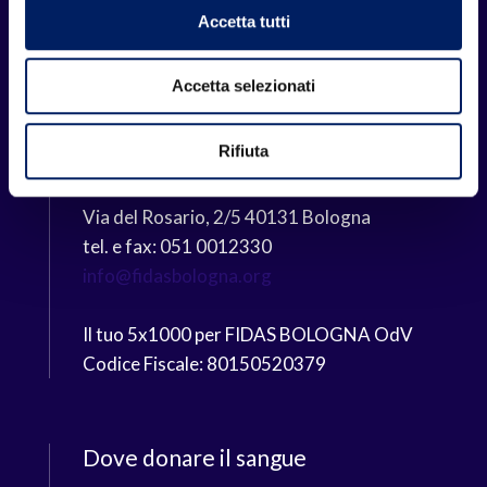
sangue a persone che necessitano del nostro
Accetta tutti
dono.
Accetta selezionati
Sede di Bologna
Rifiuta
Villa Trebbo
Via del Rosario, 2/5 40131 Bologna
tel. e fax: 051 0012330
info@fidasbologna.org
Il tuo 5x1000 per FIDAS BOLOGNA OdV
Codice Fiscale: 80150520379
Dove donare il sangue