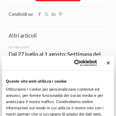
Condividi su:
Altri articoli
22 Luglio 2026
Dal 27 luglio al 1 agosto: Settimana del
donatore FIDAS all’Acquapark del
Villaggio della Salute Più
Leggi
Questo sito web utilizza i cookie
Utilizziamo i cookie per personalizzare contenuti ed
annunci, per fornire funzionalità dei social media e per
17 Luglio 2026
analizzare il nostro traffico. Condividiamo inoltre
ATTENZIONE: Prevenzione dalle
informazioni sul modo in cui utilizza il nostro sito con i
infezioni trasmesse dalle punture di
nostri partner che si occupano di analisi dei dati web,