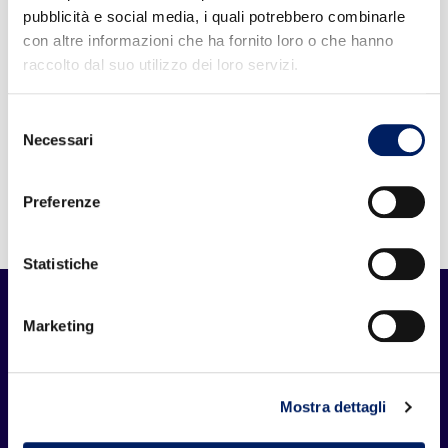
zanzare
pubblicità e social media, i quali potrebbero combinarle
con altre informazioni che ha fornito loro o che hanno
Leggi
raccolto dal suo utilizzo dei loro servizi.
7 Luglio 2026
Selezione
Necessari
Codice Fiscale AUSL di Bologna per il
del
permesso INPS
consenso
Preferenze
Leggi
Statistiche
Marketing
Fidas Bologna Odv
Mostra dettagli
Vogliamo promuovere tra i cittadini l'offerta
volontaria, gratuita e anonima del proprio